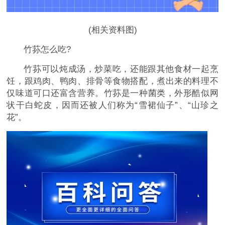
(相关资料图)
竹荪怎么吃?
竹荪可以炖成汤，炒菜吃，还能跟其他食材一起烹
饪，跟鸡肉、鸭肉、排骨等食物搭配，煮出来的料理不
仅味道可口还富含营养。竹荪是一种菌类，外形酷似网
状干白蛇皮，因而还被人们称为“雪裙仙子”、“山珍之
花”。