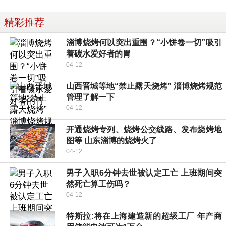
精彩推荐
淄博烧烤何以突出重围？“小饼卷一切”吸引
着碳水爱好者的胃
04-12
山西晋城等地“禁止露天烧烤” 淄博烧烤规范
管理了解一下
04-12
开通烧烤专列、烧烤公交线路、发布烧烤地
图等 山东淄博的烧烤火了
04-12
男子入职6分钟去世被认定工亡 上班期间突
然死亡算工伤吗？
04-12
特斯拉:将在上海建造新的超级工厂 年产商